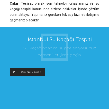
Çakır Tesisat
olarak son teknoloji cihazlarımız ile su
kaçağı tespiti konusunda sizlere dakikalar içinde çözüm
sunmaktayız. Yapmanız gereken tek şey bizimle iletişime
geçmeniz olacaktır.
İstanbul Su Kaçağı Tespiti
Su Kaçağından mı şüpheleniyorsunuz
hemen iletişime geçin.
İletişime Geçin !