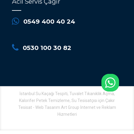
Acil Servis Çağır
0549 400 40 24
0530 100 30 82
İstanbul Su Kaçağı Tespiti, Tuvalet Tıkanıklık Açma,
Kalorifer Petek Temizleme, Su Tesisatçısı için Çakır
Tesisat - Web Tasarım Art Group İnternet ve Reklam
Hizmetleri