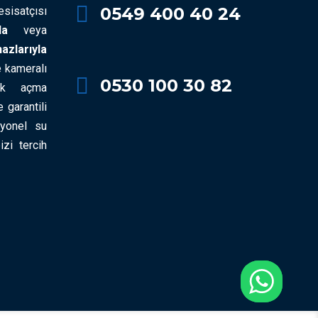
0549 400 40 24
esisatçısı
la
veya
larıyla
 kameralı
0530 100 30 82
lık açma
e garantili
syonel su
izi tercih