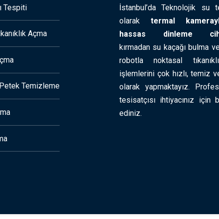
 Tespiti
İstanbul’da Teknolojik su t
olarak
termal kameray
ıkanıklık Açma
hassas dinleme cihaz
kırmadan su kaçağı bulma ve
Açma
robotla noktasal tıkanık
işlemlerini çok hızlı, temiz v
r Petek Temizleme
olarak yapmaktayız. Profe
tesisatçısı ihtiyacınız için b
çma
ediniz.
ma