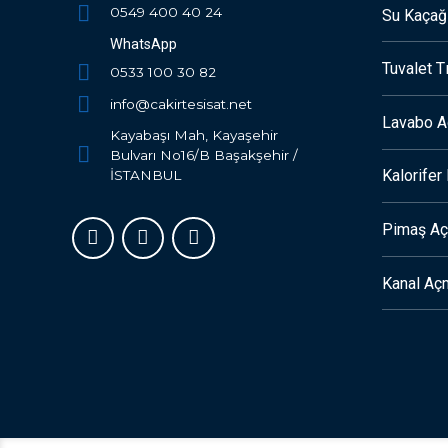
0549 400 40 24
Su Kaçağı
WhatsApp
Tuvalet T
0533 100 30 82
info@cakirtesisat.net
Lavabo 
Kayabaşı Mah, Kayaşehir
Bulvarı No16/B Başakşehir /
Kalorife
İSTANBUL
Pimaş A
Kanal Aç