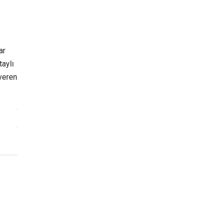
ar
aylı
 veren
ING