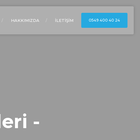
HAKKIMIZDA
İLETİŞİM
0549 400 40 24
eri -