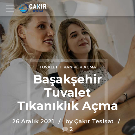
TUVALET TIKANIKLIK AÇMA
Başakşehir
Tuvalet
Tıkanıklık Açma
26 Aralık 2021
by Çakır Tesisat
2